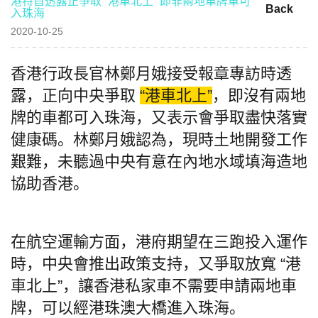
港特首透露正爭取 “港車北上” 即非兩地車牌車可
Back
入珠海
2020-10-25
香港行政長官林鄭月娥接受報章專訪時透
露，正向中央爭取
“港車北上”
，即沒有兩地
牌的車都可入珠海，又表示會爭取盡快落實
健康碼。林鄭月娥認為，現時土地開發工作
艱難，未聽過中央有意在內地水域填海造地
協助香港。
在航空運輸方面，港府期望在三跑投入運作
時，中央會推出政策支持，又爭取放寬 “港
車北上”，讓香港私家車不需要申請兩地車
牌，可以經港珠澳大橋進入珠海。