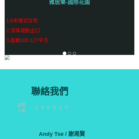
雅居樂-國際花園
1.6米復式住宅
2.深珠城軌出口
3.面積100-127平方
聯絡我們
瀏覽
190849
人數
Andy Tse / 謝澔賢