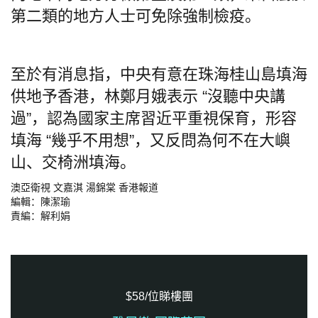
第二類的地方人士可免除強制檢疫。
至於有消息指，中央有意在珠海桂山島填海
供地予香港，林鄭月娥表示 “沒聽中央講
過”，認為國家主席習近平重視保育，形容
填海 “幾乎不用想”，又反問為何不在大嶼
山、交椅洲填海。
澳亞衛視 文嘉淇 湯錦棠 香港報道
編輯：陳潔瑜
責編：解利娟
$58/位睇樓團