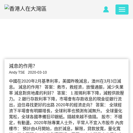
減息的作用？
Andy TSE
2020-03-10
中國在2020年2月基準利率，美國昨晚減息，澳州在3月3日減
息。 減息的作用？ 答案：救市，救經濟，放慢通脤，減少失業
率 減息對房地產的利好？ 答案： 1.按揭利率下降，減輕供款壓
力。 2.銀行存款利率下降，市場會有存款收息的現金從銀行流
出，迫住尋找更好的出路 2020年的經濟走向？ 答案： 全球經
濟下半場會有明顯增長，全球利率也預測有減無升。 全球量化
寬松，全球各國準備狂印銀紙。錢越來越不值錢。 股市：不穩
定，有動盪。2020年除專業人士外，平常人不宜入市股市 內房
樓市： 預計由4月開始，由於減息，解限，貸款放寬，量化寬