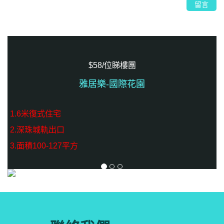
留言
$58/位睇樓團
雅居樂-國際花園
1.6米復式住宅
2.深珠城軌出口
3.面積100-127平方