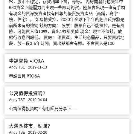
松，股市不穩定，存款利率下調，等等。 內房開發商也受年中
630資金回籠壓力而出現一些限時筍貨，陸續會出現一班有手頭
有現金的資深投資者找有回報的優質投資產品（商舖，寫字
樓，住宅）。 如疫情受控，2020年全球下半年的經濟反彈將是
前所未有的強勁 錢的方向： 股票：股票自己不能操控，是有風
險，可能買入值10蚊，賣出1蚊都吳值 現金：現金不值錢，放
銀行收息回報低。 買房： 硬資產，生活的必需品，只要買岩地
段，放一段3-5年時間，賣出點都會有賺。不會買入是100
申請會員 可Q&A
Andy TSE
2019-11-13
申請會員 可Q&A
公寓值得投資嗎?
Andy TSE
2019-04-04
公寓值得投資嗎? 有冇師兄分享下.....
大灣區樓市，點睇?
Andy TSE
2019-02-26