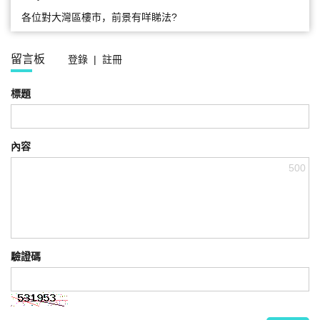
各位對大灣區樓市，前景有咩睇法?
留言板
登錄
|
註冊
標題
內容
500
驗證碼