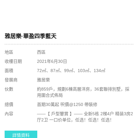
雅居樂·華盈四季藍天
地區
西區
收樓日期
2021年6月30日
面積
72㎡、87㎡、99㎡、103㎡、134㎡
發展商
雅居樂
伙數
約859戶，規劃6棟高層洋房，36套聯排別墅，採
用圍合式佈局
總價
首期30萬起 呎價@1250 帶裝修
內容
——【 戶型鑒賞 】—— 全新5栋 2梯4户 精装3房2
厅2卫 一口价单位，任选！任选！任选！
詳情資料