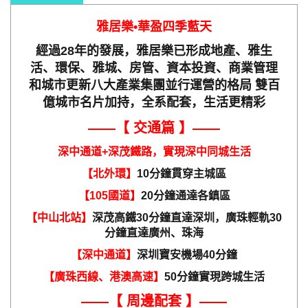
雅居樂•華盈四季藍天
經過28年的發展，雅居樂已形成地產、雅生
活、環保、雅城、房管、資本投資、商業管理
和城市更新八大產業集團並行運營的格局 雙百
億城市名片加持，全系配套，生活更精彩
——【 交通篇 】——
深中通道+深茂鐵路，實現深中同城生活
【北外環】
10分鐘貫穿主城區
【105國道】
20分鐘通達各鎮區
【中山北站】
深茂高鐵30分鐘直達深圳，廣珠輕軌30
分鐘直達廣州、珠海
【深中通道】
深圳寶安機場40分鐘
【廣珠西線、港澳高速】
50分鐘實現跨城生活
——【 周邊配套 】——