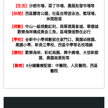
【生活】
沙朗市場、菜丁市場、農蔬批發市場等
【休閒】
西區體育公園，社區自帶游泳池、籃球場、
休閒跑道
【規劃】
中山一級規劃紅利，與華潤萬象城、華僑城
歡樂海岸構成黃金三角，區域價值勢在必行
【學校】
全新中小學規劃就在家門口，奧園幼稚園、
奧園小學、新長江學校、西區中學等名校環繞
【購物】
歡樂海岸、彩虹商圈、興中廣場、大信新都
匯、奧園商業街等
【醫療】
8分鐘醫療配套：中醫院、人民醫院、西區
醫院