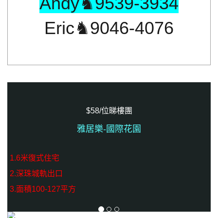
Andy♞9539-3934
Eric♞9046-4076
$58/位睇樓團
雅居樂-國際花園
1.6米復式住宅
2.深珠城軌出口
3.面積100-127平方