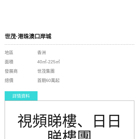
世茂·港珠澳口岸城
地區
香洲
面積
40㎡-225㎡
發展商
世茂集團
總價
首期60萬起
詳情資料
視頻睇樓、日日
睇樓團